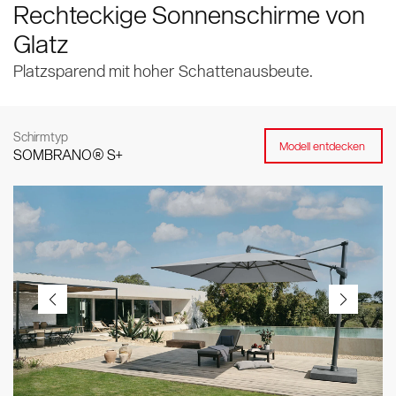
Rechteckige Sonnenschirme von
Ersatzteile und Zubehöre
Holzoptik
Glatz
Platzsparend mit hoher Schattenausbeute.
Schirmtyp
Modell entdecken
SOMBRANO® S+
Werte & Kultur
Testimonials
Zubehör
Marken & Patente
Contract Book
Seitenmastschirme
VITA® Collection