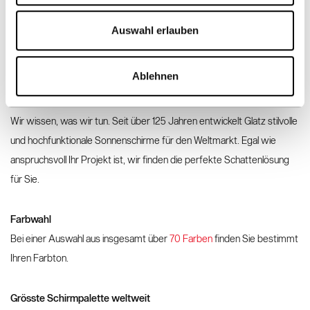
Auswahl erlauben
Entdecken Sie Glatz
Ablehnen
130 Jahre Erfahrung
Wir wissen, was wir tun. Seit über 125 Jahren entwickelt Glatz stilvolle
und hochfunktionale Sonnenschirme für den Weltmarkt. Egal wie
anspruchsvoll Ihr Projekt ist, wir finden die perfekte Schattenlösung
für Sie.
Farbwahl
Bei einer Auswahl aus insgesamt über
70 Farben
finden Sie bestimmt
Ihren Farbton.
Grösste Schirmpalette weltweit