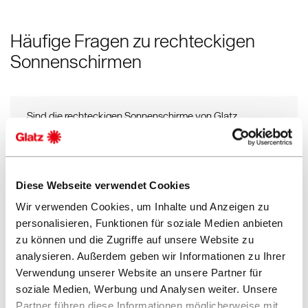
Häufige Fragen zu rechteckigen
Sonnenschirmen
Sind die rechteckigen Sonnenschirme von Glatz
windstabil?
Welche rechteckigen Sonnenschirmgrössen gibt es?
Diese Webseite verwendet Cookies
Wir verwenden Cookies, um Inhalte und Anzeigen zu
Welches Zubehör wird für rechteckige Glatz
personalisieren, Funktionen für soziale Medien anbieten
Sonnenschirme angeboten?
zu können und die Zugriffe auf unsere Website zu
analysieren. Außerdem geben wir Informationen zu Ihrer
Verwendung unserer Website an unsere Partner für
Welcher rechteckige Glatz Sonnenschirm eignet sich
soziale Medien, Werbung und Analysen weiter. Unsere
für meine Terrasse?
Partner führen diese Informationen möglicherweise mit