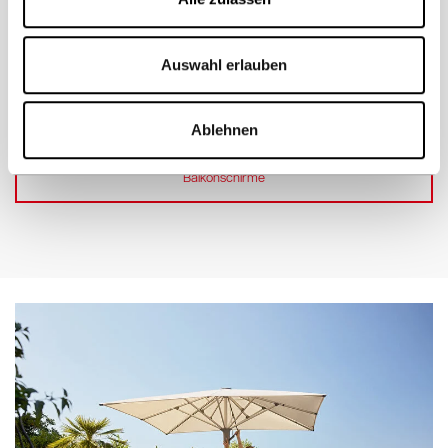
Auswahl erlauben
Sonnenschirme für den Balkon
Ablehnen
Balkonschirme