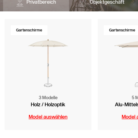
Privatbereich
Objektgeschäft
Ersatzteile und Zubehöre
Holzoptik
Gartenschirme
Gartenschirme
Werte & Kultur
Testimonials
Zubehör
Marken & Patente
Contract Book
3 Modelle
5 M
Seitenmastschirme
VITA® Collection
Holz / Holzoptik
Alu-Mitte
Model auswählen
Model 