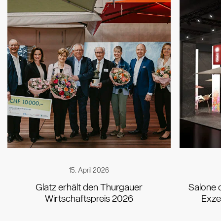
15. April 2026
Glatz erhält den Thurgauer
Salone d
Wirtschaftspreis 2026
Exze