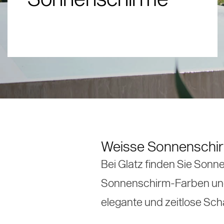
Ersatzteile und Zubehöre
Mittelstock aus Holz / Holzoptik
Windfeste Schirme
Verwendungsorte
Referenzen
Über uns
Mittelstock aus
360° Refer
Objektsch
Grosssch
Histori
Weisse Sonnenschirm
Bei Glatz finden Sie Sonne
Sonnenschirm-Farben und i
elegante und zeitlose Sch