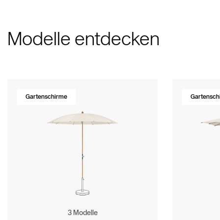
Seitenmastschirme
Werte & Kultur
Testimonials
Zubehör
Marken & P
VITA® Colle
Contract 
Modelle entdecken
Gartenschirme
Gartensch
3 Modelle