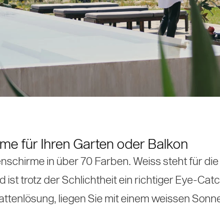
 Aluminium
enzen
irme
irme
e
e für Ihren Garten oder Balkon
nschirme in über 70 Farben. Weiss steht für die 
st trotz der Schlichtheit ein richtiger Eye-Cat
attenlösung, liegen Sie mit einem weissen Sonn