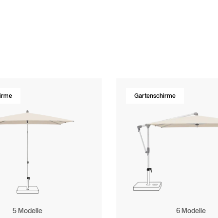
atente
ction
Book
irme
Gartenschirme
5 Modelle
6 Modelle