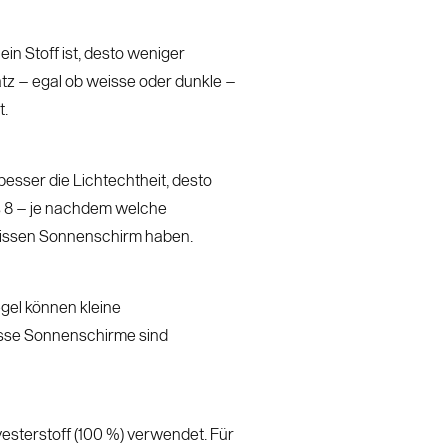
in Stoff ist, desto weniger
tz – egal ob weisse oder dunkle –
t.
besser die Lichtechtheit, desto
s 8 – je nachdem welche
weissen Sonnenschirm haben.
gel können kleine
isse Sonnenschirme sind
esterstoff (100 %) verwendet. Für