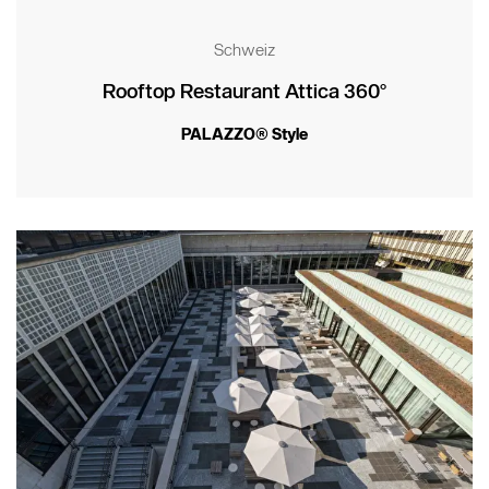
Ersatzteile und Zubehöre
Holzoptik
Schweiz
Rooftop Restaurant Attica 360°
PALAZZO® Style
Werte & Kultur
Zubehör
Marken & Patente
Contract Book
Seitenmastschirme
VITA® Collection