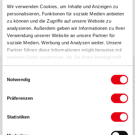
Ersatzteile und Zubehöre
Holzoptik
Wir verwenden Cookies, um Inhalte und Anzeigen zu
personalisieren, Funktionen für soziale Medien anbieten
zu können und die Zugriffe auf unsere Website zu
Maggie McFlys
analysieren. Außerdem geben wir Informationen zu Ihrer
Verwendung unserer Website an unsere Partner für
Brookfield, Amerika
soziale Medien, Werbung und Analysen weiter. Unsere
Partner führen diese Informationen möglicherweise mit
weiteren Daten zusammen, die Sie ihnen bereitgestellt
haben oder die sie im Rahmen Ihrer Nutzung der Dienste
gesammelt haben.
Einwilligungsauswahl
Notwendig
Werte & Kultur
Testimonials
Zubehör
Marken & Patente
Contract Book
Seitenmastschirme
VITA® Collection
Präferenzen
Statistiken
Händler finden