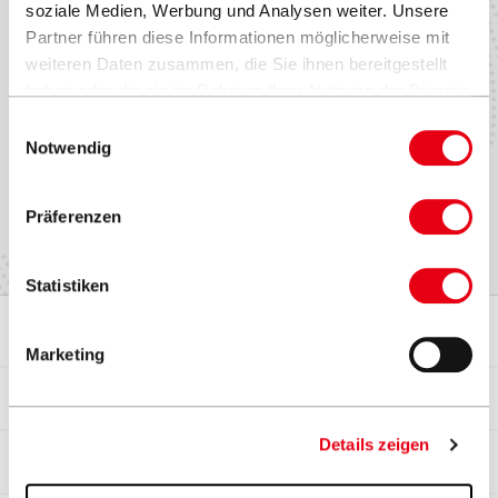
soziale Medien, Werbung und Analysen weiter. Unsere
Ersatzteile und Zubehöre
Holzoptik
Partner führen diese Informationen möglicherweise mit
weiteren Daten zusammen, die Sie ihnen bereitgestellt
haben oder die sie im Rahmen Ihrer Nutzung der Dienste
gesammelt haben.
Einwilligungsauswahl
Händler finden
Notwendig
Präferenzen
Statistiken
Sonnenschirme
Werte & Kultur
Testimonials
Zubehör
Marken & Patente
Contract Book
Marketing
Seitenmastschirme
VITA® Collection
Referenzen
Details zeigen
Objektgeschäft