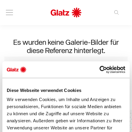
Gestalten Sie Ihren Glatz-Sonnenschirm
Schirm-Konfigurator
Objektgeschäft
Kontakt
Objektgeschäft von A-Z
Wissenswertes
Referenzen
Sonnenschirme
Gartenschirme
Inspirationen
Professionelle Schirme
Wissenswertes
Über Glatz
Newsroom
Sonstiges
Über Glatz
Es wurden keine Galerie-Bilder für
diese Referenz hinterlegt.
Objektgeschäft von A-Z
Direct Contact
Architekten & Planer
Gartenschirme
Garten-Sonnenschirme
Warum Glatz?
Über Glatz
Presse
Nachhaltigkeit
Kongresshaus & Sechseläutenplatz
Wissenswertes
Referenzen
Professionelle Schirme
Sonnenschirme für die Terrasse
1x1 der Schirmwahl
Sonstiges
News
Betriebsführungen
360°
Kontakt
Werbeschirme
Wissenswertes
Sonnenschirme für den Balkon
Farben & Stoffe
Newsroom
Filme
Sponsoring
Schweiz, Zürich
Diese Webseite verwendet Cookies
Wir verwenden Cookies, um Inhalte und Anzeigen zu
Downloads
Inspirationen
Reinigung & Pflege
Bildergalerie
Messen
personalisieren, Funktionen für soziale Medien anbieten
zu können und die Zugriffe auf unsere Website zu
Downloads
Downloadcenter
Jobs
analysieren. Außerdem geben wir Informationen zu Ihrer
Verwendung unserer Website an unsere Partner für
Mittelstock aus Holz /
Windfeste Schirme
Verwendungsorte
Referenzen
Über uns
Mittelstock aus Aluminium
360° Referenzen
Objektschirme
Grossschirme
Historie