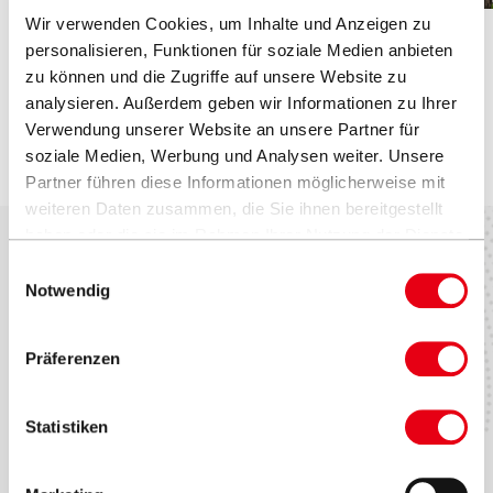
Ersatzteile und Zubehöre
Holzoptik
Wir verwenden Cookies, um Inhalte und Anzeigen zu
personalisieren, Funktionen für soziale Medien anbieten
zu können und die Zugriffe auf unsere Website zu
Kindergarten & KITA Waltenhofen
analysieren. Außerdem geben wir Informationen zu Ihrer
Verwendung unserer Website an unsere Partner für
Waltenhofen, Deutschland
soziale Medien, Werbung und Analysen weiter. Unsere
Partner führen diese Informationen möglicherweise mit
weiteren Daten zusammen, die Sie ihnen bereitgestellt
haben oder die sie im Rahmen Ihrer Nutzung der Dienste
gesammelt haben.
Einwilligungsauswahl
Notwendig
Werte & Kultur
Testimonials
Zubehör
Marken & Patente
Contract Book
Seitenmastschirme
VITA® Collection
Präferenzen
Statistiken
Händler finden