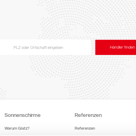
atente
ction
Book
Händler finden
Sonnenschirme
Referenzen
Warum Glatz?
Referenzen