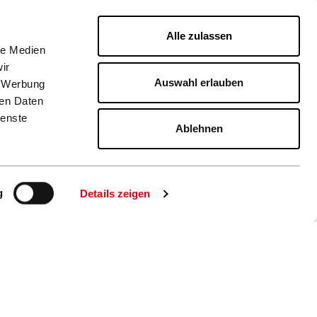
Werbeschirme
Downloads
Alle zulassen
le Medien
ir
Auswahl erlauben
, Werbung
ren Daten
ienste
Ablehnen
Datenschutz
AGB
Glossar
Impressum
Händlerlogin
g
Details zeigen