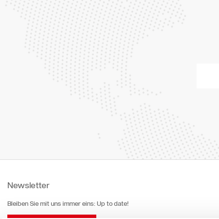
Seitenmastschirme
Werte & Kultur
Testimonials
Zubehör
Marken & P
VITA® Colle
Contract 
Newsletter
Bleiben Sie mit uns immer eins: Up to date!