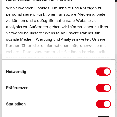
Ersatzteile und Zubehöre
Holzoptik
Wir verwenden Cookies, um Inhalte und Anzeigen zu
personalisieren, Funktionen für soziale Medien anbieten
Design Hotel Tyrol
zu können und die Zugriffe auf unsere Website zu
analysieren. Außerdem geben wir Informationen zu Ihrer
Partschins, Italien
Verwendung unserer Website an unsere Partner für
©HIP Hotels Patrich Schwienbacher
soziale Medien, Werbung und Analysen weiter. Unsere
Partner führen diese Informationen möglicherweise mit
weiteren Daten zusammen, die Sie ihnen bereitgestellt
haben oder die sie im Rahmen Ihrer Nutzung der Dienste
gesammelt haben.
Einwilligungsauswahl
Notwendig
Werte & Kultur
Testimonials
Zubehör
Marken & Patente
Contract Book
Seitenmastschirme
VITA® Collection
Präferenzen
Statistiken
Händler finden