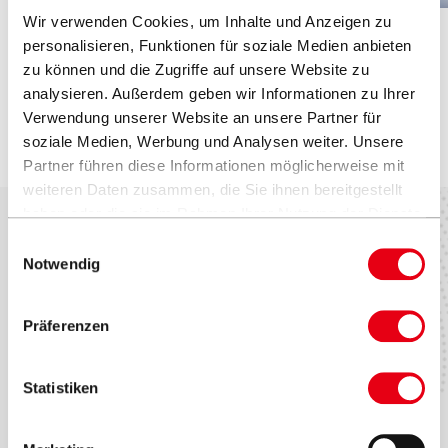
Ersatzteile und Zubehöre
Holzoptik
Wir verwenden Cookies, um Inhalte und Anzeigen zu
personalisieren, Funktionen für soziale Medien anbieten
zu können und die Zugriffe auf unsere Website zu
Aqua Asia fine dining
analysieren. Außerdem geben wir Informationen zu Ihrer
Verwendung unserer Website an unsere Partner für
Rotterdam, Niederlande
soziale Medien, Werbung und Analysen weiter. Unsere
Partner führen diese Informationen möglicherweise mit
weiteren Daten zusammen, die Sie ihnen bereitgestellt
haben oder die sie im Rahmen Ihrer Nutzung der Dienste
gesammelt haben.
Einwilligungsauswahl
Notwendig
Werte & Kultur
Testimonials
Zubehör
Marken & Patente
Contract Book
Seitenmastschirme
VITA® Collection
Präferenzen
Statistiken
Händler finden