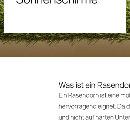
Ersatzteile und Zubehöre
Mittelstock aus Holz / Holzoptik
Windfeste Schirme
Verwendungsorte
Referenzen
Über uns
Mittelstock aus
360° Refer
Objektsch
Grosssch
Histori
Was ist ein Rasendo
Ein Rasendorn ist eine mo
hervorragend eignet. Da d
und nicht auf harten Unt