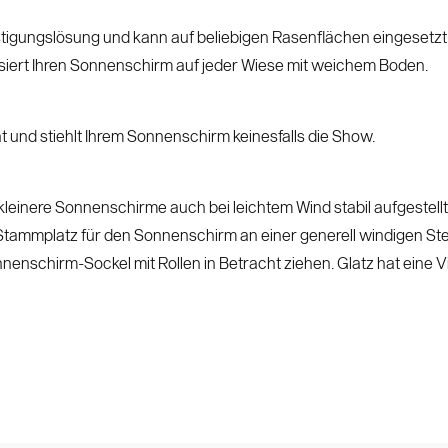
estigungslösung und kann auf beliebigen Rasenflächen eingeset
isiert Ihren Sonnenschirm auf jeder Wiese mit weichem Boden.
t und stiehlt Ihrem Sonnenschirm keinesfalls die Show.
kleinere Sonnenschirme auch bei leichtem Wind stabil aufgestellt
Stammplatz für den Sonnenschirm an einer generell windigen Stelle
enschirm-Sockel mit Rollen in Betracht ziehen. Glatz hat eine V