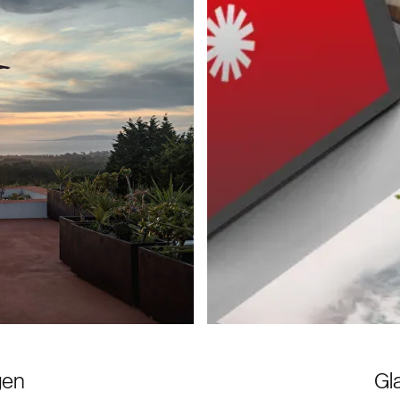
gen
Gl