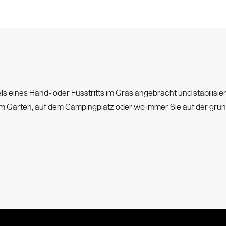
atente
ction
Book
els eines Hand- oder Fusstritts im Gras angebracht und stabilisi
em Garten, auf dem Campingplatz oder wo immer Sie auf der grü