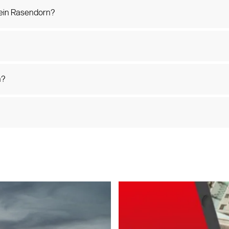
 ein Rasendorn?
n?