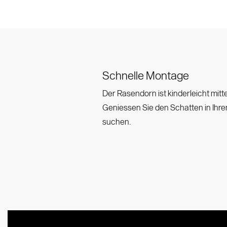
Seitenmastschirme
Werte & Kultur
Testimonials
Zubehör
Marken & P
VITA® Colle
Contract 
Schnelle Montage
Der Rasendorn ist kinderleicht mitt
Geniessen Sie den Schatten in Ihr
suchen.