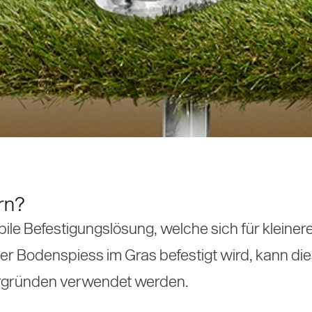
 Aluminium
enzen
irme
irme
e
rn?
bile Befestigungslösung, welche sich für klein
er Bodenspiess im Gras befestigt wird, kann di
ergründen verwendet werden.