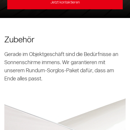
Jetzt kontaktieren
Ersatzteile und Zubehöre
Holzoptik
Zubehör
Gerade im Objektgeschäft sind die Bedürfnisse an
Sonnenschirme immens. Wir garantieren mit
unserem Rundum-Sorglos-Paket dafür, dass am
Ende alles passt.
Werte & Kultur
Testimonials
Marken & Patente
Seitenmastschirme
VITA® Collection