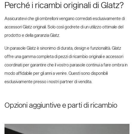
Perché i ricambi originali di Glatz?
Ricambi e accessori
in legno / effetto legno
in alluminio
Assicuratevi che gli ombrelloni vengano corredati esclusivamente di
accessori Glatz originali. Solo così godrete di un utilizzo ottimale del
prodotto e della garanzia Glatz.
Un parasole Glatz è sinonimo di durata, design e funzionalità. Glatz
offre una gamma completa di pezzi di ricambio originali e accessori
coordinati per garantire che il vostro parasole continui a fare ombra in
modo affidabile per gli anni a venire. Questi sono disponibili
esclusivamente presso i nostri partner di vendita.
Valori e cultura
Testimonianze
Accessori
Marchi e brevetti
Contract Book
Ombrelloni con palo laterale
VITA® Collection
Opzioni aggiuntive e parti di ricambio