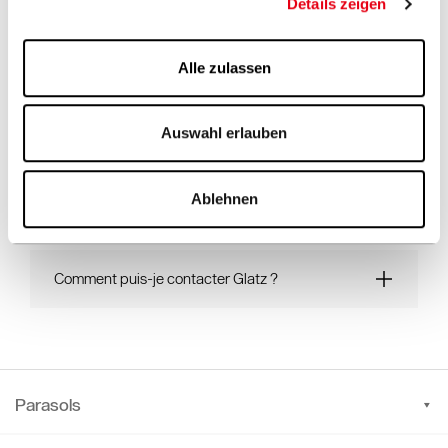
Details zeigen
utiliser?
Alle zulassen
Y a-t-il des vidéos d’entreprise ou de produits
que je puisse utiliser?
Auswahl erlauben
Contact direct
Ablehnen
Comment puis-je contacter Glatz ?
Parasols