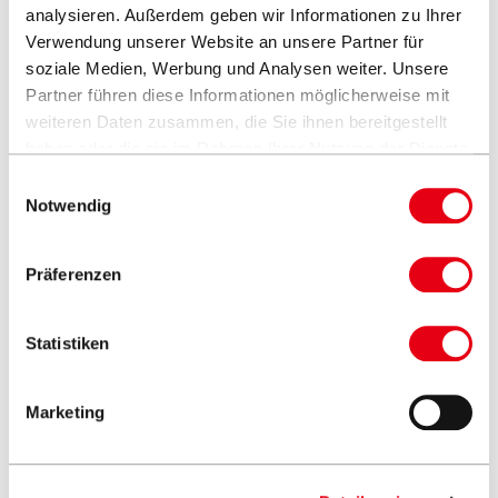
analysieren. Außerdem geben wir Informationen zu Ihrer
Verwendung unserer Website an unsere Partner für
soziale Medien, Werbung und Analysen weiter. Unsere
Catalogues & listes de prix
Partner führen diese Informationen möglicherweise mit
weiteren Daten zusammen, die Sie ihnen bereitgestellt
haben oder die sie im Rahmen Ihrer Nutzung der Dienste
gesammelt haben.
Einwilligungsauswahl
Où puis-je commander le catalogue Glatz?
Notwendig
Le catalogue Glatz est-il également disponible en
Präferenzen
version en ligne à feuilleter?
Statistiken
Matériel photo & films
Marketing
Existe-t-il des supports photo Glatz que je peux