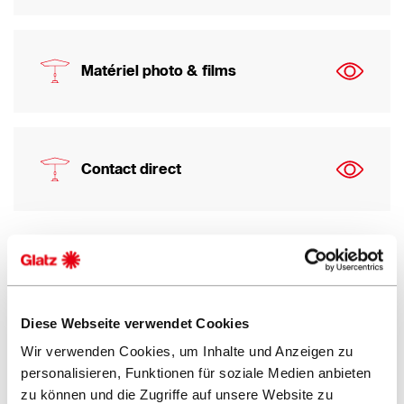
Pièces de rechange et accessoires
bois / aspect bois
professionnel
aluminium
Matériel photo & films
Contact direct
Valeurs et culture
Testimonials
Marques et brevets
Parasols déportés
Accessoires
VITA® Collection
Contract Book
Newsletter & liste de diffusion
Diese Webseite verwendet Cookies
Wir verwenden Cookies, um Inhalte und Anzeigen zu
À qui dois-je m'adresser pour les demandes de la
personalisieren, Funktionen für soziale Medien anbieten
presse ?
zu können und die Zugriffe auf unsere Website zu