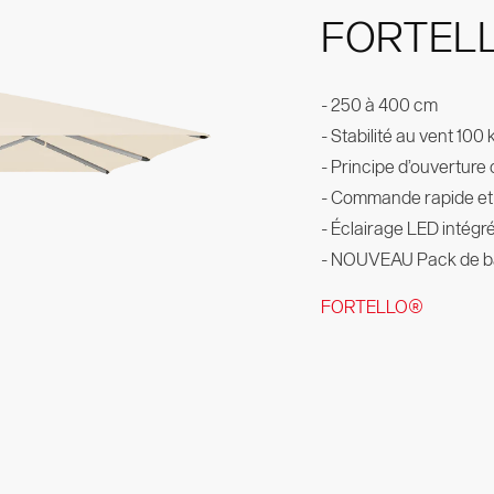
FORTELL
ral en aluminium
ur professionnel
ences
éants
e
- 250 à 400 cm
- Stabilité au vent 100
- Principe d’ouverture 
- Commande rapide et s
- Éclairage LED intégr
- NOUVEAU Pack de ba
FORTELLO®