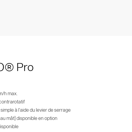
O® Pro
km/h max.
contrarotatif
imple à l’aide du levier de serrage
e au mât] disponible en option
disponible