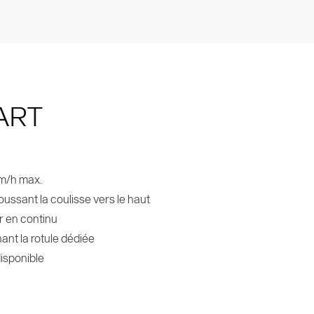
ART
km/h max.
oussant la coulisse vers le haut
r en continu
nant la rotule dédiée
disponible