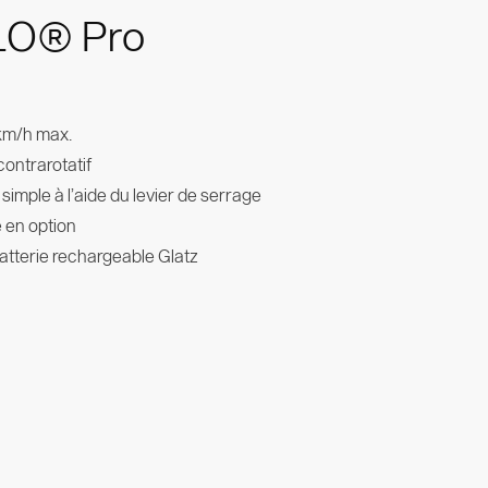
O® Pro
 km/h max.
contrarotatif
imple à l’aide du levier de serrage
é en option
tterie rechargeable Glatz