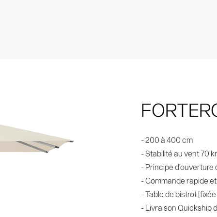
revets
Book
ction
FORTER
- 200 à 400 cm
- Stabilité au vent 70 
- Principe d’ouverture 
- Commande rapide et s
- Table de bistrot [fixé
- Livraison Quickship 